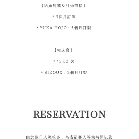
【結婚對戒及訂婚戒指】
＊3個月訂製
＊YUKA HOJO：5個月訂製
【輕珠寶】
＊45天訂製
＊BIZOUX：2個月訂製
RESERVATION
由於假日人流較多，為省卻客人等候時間以及