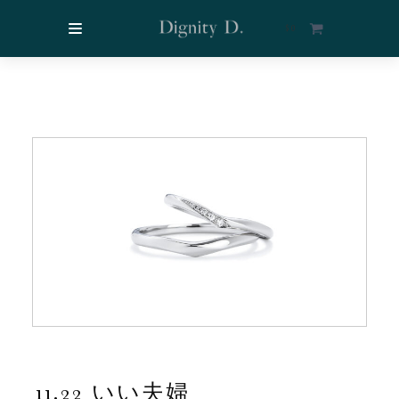
$
0
11.22 いい夫婦