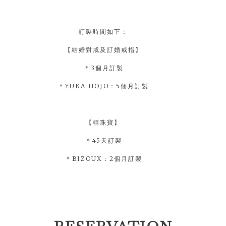
訂製時間如下：
【結婚對戒及訂婚戒指】
＊3個月訂製
＊YUKA HOJO：5個月訂製
【輕珠寶】
＊45天訂製
＊BIZOUX：2個月訂製