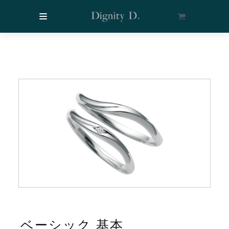
$
0
ベーシック 基本