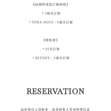
【結婚對戒及訂婚戒指】
＊3個月訂製
＊YUKA HOJO：5個月訂製
【輕珠寶】
＊45天訂製
＊BIZOUX：2個月訂製
RESERVATION
由於假日人流較多，為省卻客人等候時間以及