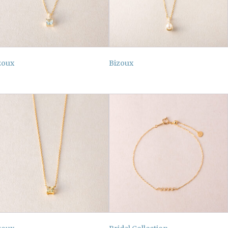
zoux
Bizoux