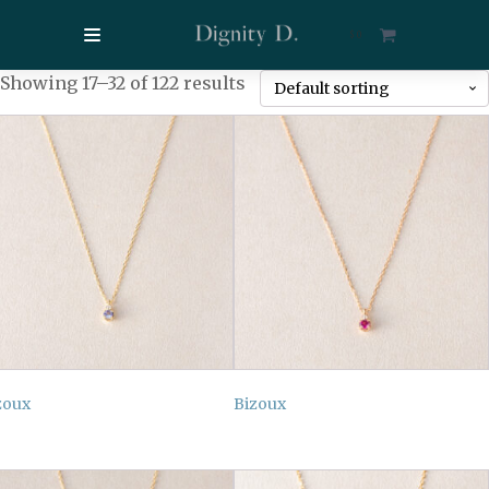
$
0
Showing 17–32 of 122 results
zoux
Bizoux