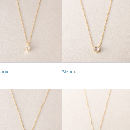
zoux
Bizoux