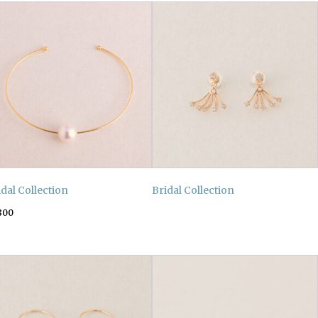
idal Collection
Bridal Collection
800