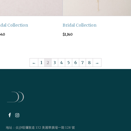
idal Collection
Bridal Collection
540
$
1,140
←
1
2
3
4
5
6
7
8
→
地址：尖沙咀彌敦道 132 美麗華廣場一期 128 號