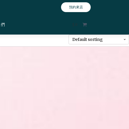
預約來店
我們
$
0