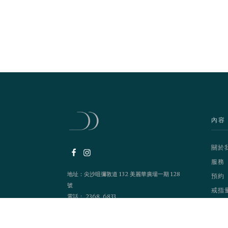
內容
關於
服務
地址：尖沙咀彌敦道 132 美麗華廣場一期 128
預約
號
戒指
電話： 2368 6833
營業時間：1200 - 2100