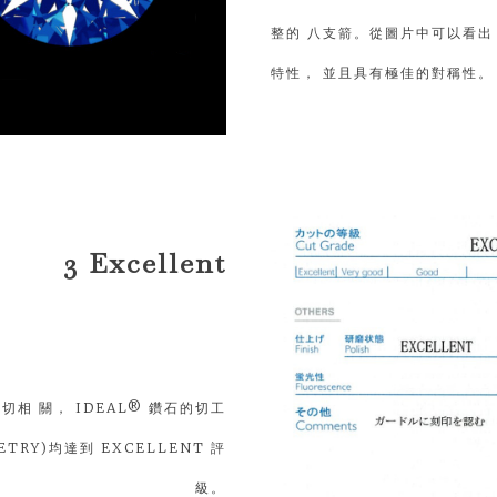
整的 八支箭。從圖片中可以看出，
特性， 並且具有極佳的對稱性。
3 Excellent
相 關， IDEAL® 鑽石的切工
ETRY)均達到 EXCELLENT 評
級。