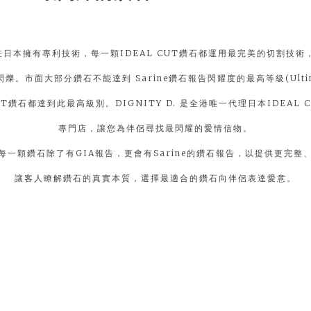
鑽石在日本擁有專利技術，每一顆IDEAL CUT鑽石都運用最完美的切割技術
爍。市面大部分鑽石不能達到 Sarine鑽石報告閃耀度的最高等級(Ultim
CUT鑽石都達到此最高級別。DIGNITY D. 是全港唯一代理日本IDEAL
專門店，讓您為伴侶尋找最閃耀的愛情信物。
 D.每一顆鑽石除了有GIA報告，更會有Sarine的鑽石報告，以提供更完整
讓客人瞭解鑽石的真實本質，選擇最適合的鑽石向伴侶表達愛意。