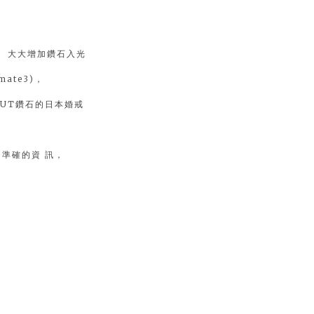
， 大大增加鑽石入光
ate3)，
 CUT鑽石的日本婚戒
、準確的資 訊，