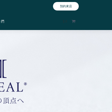
預約來店
我們
$
0