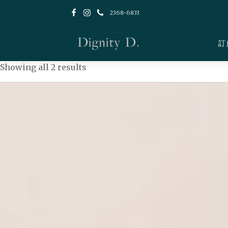
2368-6833
訂
Showing all 2 results