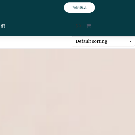
預約來店
我們
$
0