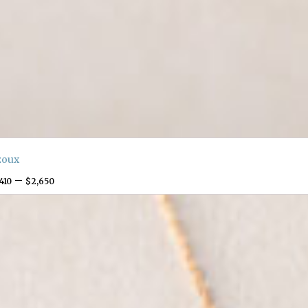
zoux
–
410
$
2,650