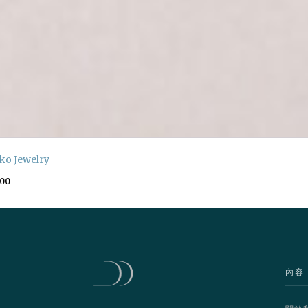
ko Jewelry
100
內容