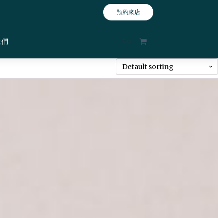
預約來店
我們
$
0