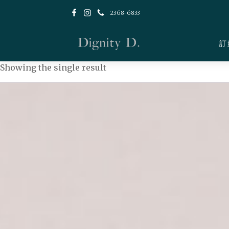
2368-6833
訂
Showing the single result