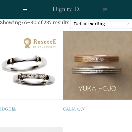
$
0
Showing 65–80 of 285 results
IDGE 橋
CALM なぎ