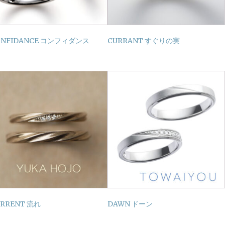
ONFIDANCE コンフィダンス
CURRANT すぐりの実
URRENT 流れ
DAWN ドーン