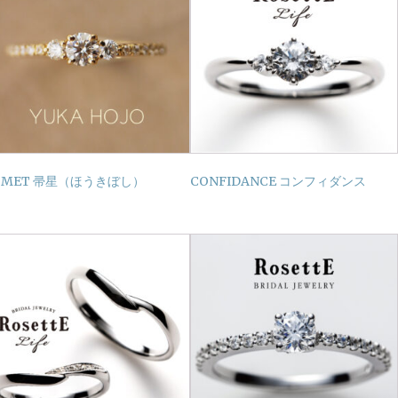
OMET 帚星（ほうきぼし）
CONFIDANCE コンフィダンス