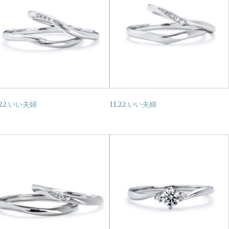
.22 いい夫婦
11.22 いい夫婦