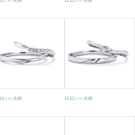
.22 いい夫婦
11.22 いい夫婦
.22 いい夫婦
11.22 いい夫婦