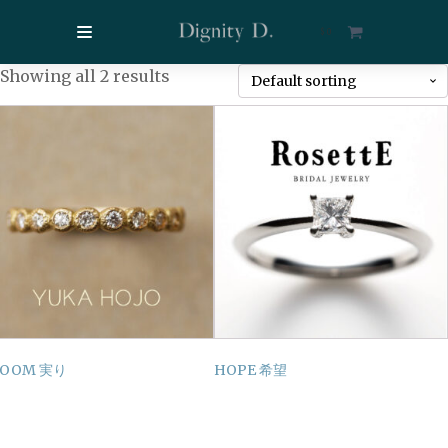
$
0
Showing all 2 results
LOOM 実り
HOPE 希望