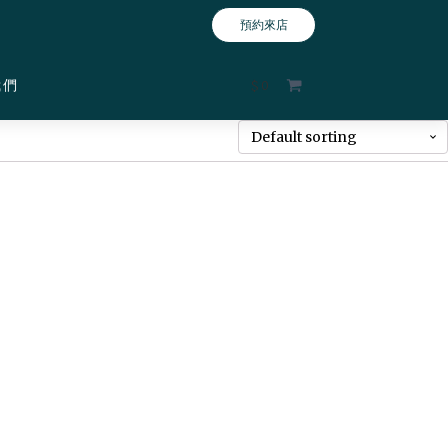
預約來店
我們
$
0