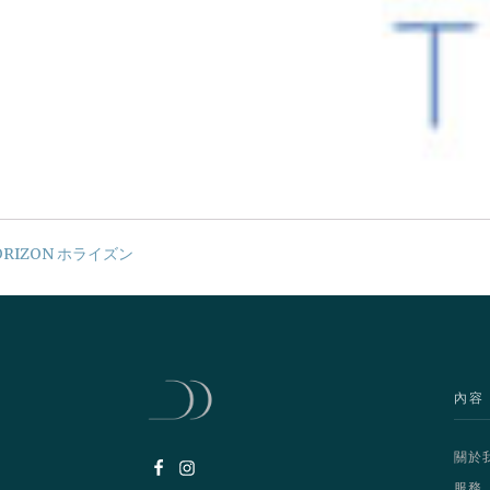
ORIZON ホライズン
內容
關於
服務