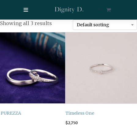
$
0
Showing all 3 results
 PUREZZA
Timeless One
$
2,750